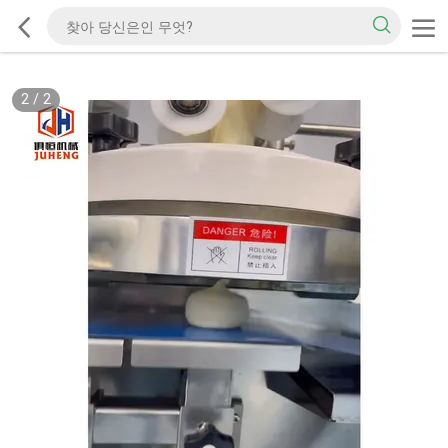
2
/
2