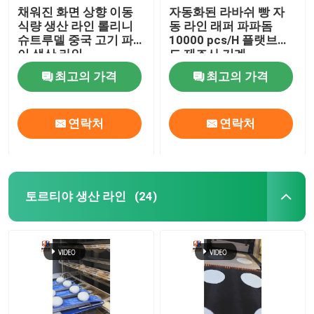
채워진 화면 상향 이동
자동화된 라바쉬 빵 자
식량 생산 라인 롤리니
동 라인 래퍼 파파돔
슈트루델 중국 고기 파
10000 pcs/H 플랫브레
이 생산 라인
드 제조사 기계
최고의 가격
최고의 가격
연락처
연락처
토르티야 생산 라인
(24)