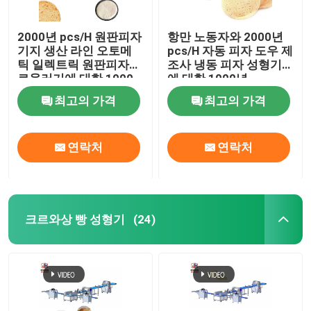
2000년 pcs/H 원판피자
항만 노동자와 2000년
기지 생산 라인 오토메
pcs/H 자동 피자 도우 제
틱 일렉트릭 원판피자
조사 냉동 피자 성형기
로울러기에 대한 1000
에 대한 1000년
년
최고의 가격
최고의 가격
연락처
연락처
크르와상 빵 성형기
(24)