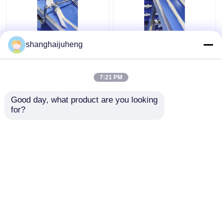
21KW 중국 안주류 참깨
라흐하 파라타 기계를
shanghaijuheng
는 샤오빙 상업적 라흐
만드는 SUS304 자동 채
하 파라타 성형기를 코
우는 중국 궈쿠이
팅했습니다
7:21 PM
최고의 가격
최고의 가격
Good day, what product are you looking 
for?
연락처
연락처
더 많은 것을 전망하십시
오
홈
사이트맵
연락처
Desktop Site
사이트맵
사생활 보호 정책