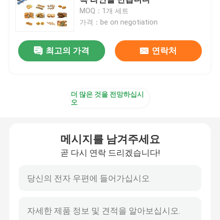
MOQ：1개 세트
가격：be on negotiation
토르티야 생산 라인
최고의 가격
연락처
원판피자 기지 생산 라인
크르와상 빵 성형기
더 많은 것을 전망하십시
오
퍼프 페이스트리 생산 라인
메시지를 남겨주세요
라흐하 파라타 성형기
곧 다시 연락 드리겠습니다!
로띠 차나이 성형기
로티 차파티 성형기