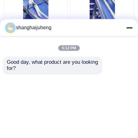
21KW 중국 안주류 참깨
라흐하 파라타 기계를
shanghaijuheng
는 샤오빙 상업적 라흐
만드는 SUS304 자동 채
하 파라타 성형기를 코
우는 중국 궈쿠이
팅했습니다
5:12 PM
최고의 가격
최고의 가격
Good day, what product are you looking 
for?
연락처
연락처
더 많은 것을 전망하십시
오
홈
사이트맵
연락처
Desktop Site
사이트맵
사생활 보호 정책