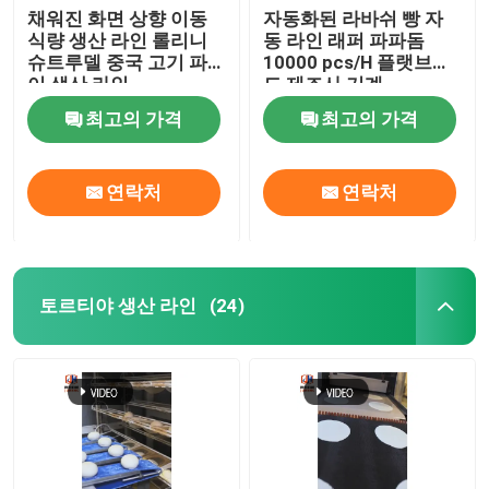
채워진 화면 상향 이동
자동화된 라바쉬 빵 자
식량 생산 라인 롤리니
동 라인 래퍼 파파돔
슈트루델 중국 고기 파
10000 pcs/H 플랫브레
이 생산 라인
드 제조사 기계
최고의 가격
최고의 가격
연락처
연락처
토르티야 생산 라인
(24)