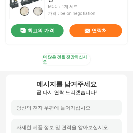
MOQ：1개 세트
가격：be on negotiation
토르티야 생산 라인
최고의 가격
연락처
원판피자 기지 생산 라인
크르와상 빵 성형기
더 많은 것을 전망하십시
오
퍼프 페이스트리 생산 라인
메시지를 남겨주세요
라흐하 파라타 성형기
곧 다시 연락 드리겠습니다!
로띠 차나이 성형기
로티 차파티 성형기