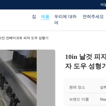
메일 
집
제품
우리에 대하
연락주세요
여
산 라인 언베이크트 피자 도우 성형기
10in 날것 
자 도우 성형
원래 장소
상하
브랜드 이름
Sha