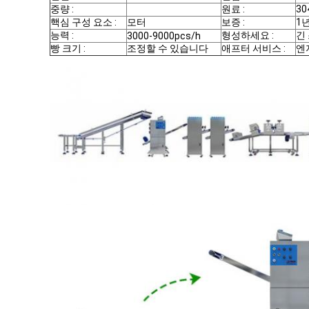
중량 :
원료 :
3
핵심 구성 요소 :
모터
보증 :
1
능력 :
형성하세요 :
긴
3000-9000pcs/h
빵 크기 :
조정할 수 있습니다
애프터 서비스 :
엔