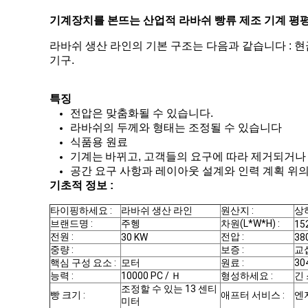
기계장치를 본뜨는 산업적 라바쉬 빵류 제조 기계 평
라바쉬 생산 라인의 기본 구조는 다음과 같습니다 : 현금 장
기구.
특징
전압은 맞춤화될 수 있습니다.
라바쉬의 두께와 형태는 조정될 수 있습니다
식품용 원료
기계는
바뀌고, 고객들의 요구에 따라 제거되거나
공간 요구 사항과 레이아웃 설계와 인력 계획 위의
기초적 정보 :
타이핑하세요 :
라바쉬 생산 라인
원산지 :
상
브랜드명 :
주헹
차원(L*W*H) :
15
전원 :
전압 :
30 KW
38
중량 :
보증 :
교
핵심 구성 요소 :
모터
원료 :
3
능력 :
10000 PC / Ｈ
형성하세요 :
긴
조정할 수 있는 13 센티
빵 크기 :
애프터 서비스 :
엔
미터