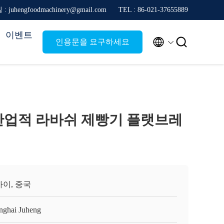
: juhengfoodmachinery@gmail.com
TEL : 86-021-37655889
이벤트


인용문을 요구하세요
/H 산업적 라바쉬 제빵기 플랫브레
이, 중국
nghai Juheng