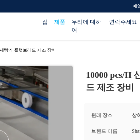
메일 
집
제품
우리에 대하
연락주세요
여
라바쉬 제빵기 플랫브레드 제조 장비
10000 pcs
드 제조 장비
원래 장소
상하
브랜드 이름
Sha