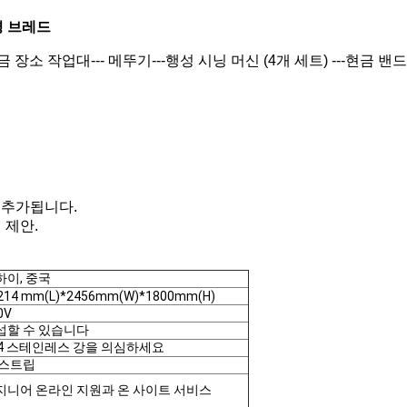
평 브레드
소 작업대--- 메뚜기---행성 시닝 머신 (4개 세트) ---현금 밴드
 추가됩니다.
 제안.
하이, 중국
214 mm(L)*2456mm(W)*1800mm(H)
0V
섭할 수 있습니다
04 스테인레스 강을 의심하세요
 스트립
지니어 온라인 지원과 온 사이트 서비스