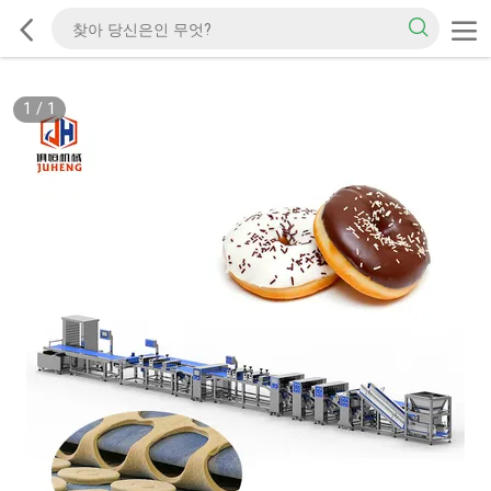
1
/
1