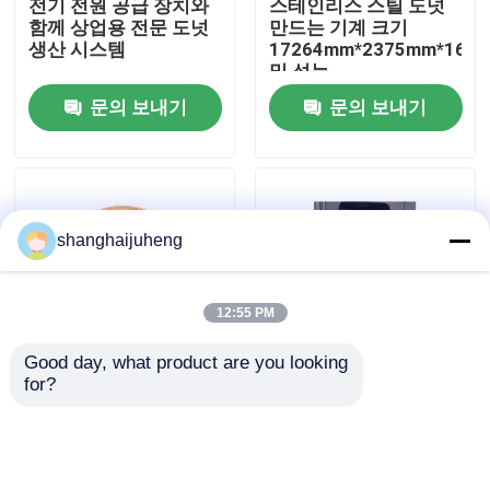
전기 전원 공급 장치와
스테인리스 스틸 도넛
함께 상업용 전문 도넛
만드는 기계 크기
생산 시스템
17264mm*2375mm*167
공장 여행
및 성능
문의 보내기
문의 보내기
품질 관리
연락주세요
shanghaijuheng
뉴스
12:55 PM
경우
Good day, what product are you looking 
for?
산업용 도넛 제조 장비,
크기는
인용문을 요구하세요
높은 용량 및 높은 양 생
17264mm*2375mm*167
산
스테인리스 스틸로 은
도넛 만드는 기계
식량 생산 라인
문의 보내기
문의 보내기