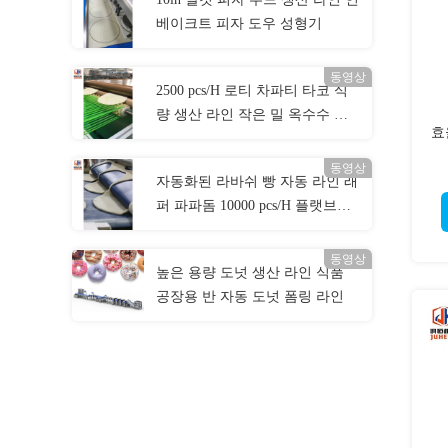
베이크트 피자 도우 성형기
동영상
2500 pcs/H 로티 차파티 타코 식
량 생산 라인 작은 밀 옥수수 토
효
르티야 제조 기계
동영상
자동화된 라바쉬 빵 자동 라인 래
퍼 파파돔 10000 pcs/H 플랫브레
드 제조사 기계
동영상
높은 용량 도넛 생산 라인 식품
공장용 반 자동 도넛 폼링 라인