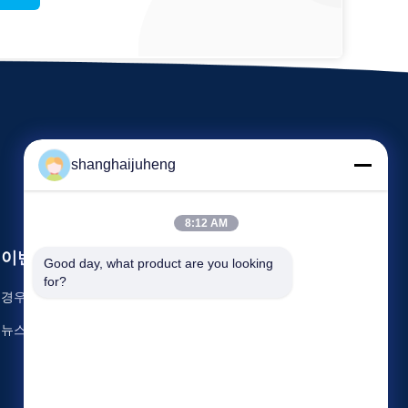
shanghaijuheng
8:12 AM
이벤트
Good day, what product are you looking 
인용문을 요구하세요
for?
경우
TEL : 86-021-37655889
뉴스
팩스 : 86-21-37655889


