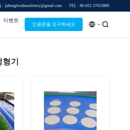
: juhengfoodmachinery@gmail.com
TEL : 86-021-37655889
이벤트


인용문을 요구하세요
성형기