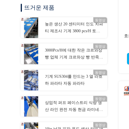
뜨거운 제품
동영상
높은 생산 20 센티미터 인도 차파
티 제조사 기계 3800 pcs/H 토르
효
티야 랩 제작
동영상
3000Pcs/H에 대한 작은 크르와상
빵 업체 기계 크르와상 빵 반죽
로울러기 2000년
동영상
기계 SUS304를 만드는 3 열 라흐
하 파라타 자동 파라타
동영상
상업적 퍼프 페이스트리 식량 생
산 라인 완전 자동 현금 라미네이
션 기계
동영상
10in 날것 피자 푸드 생산 라인 언