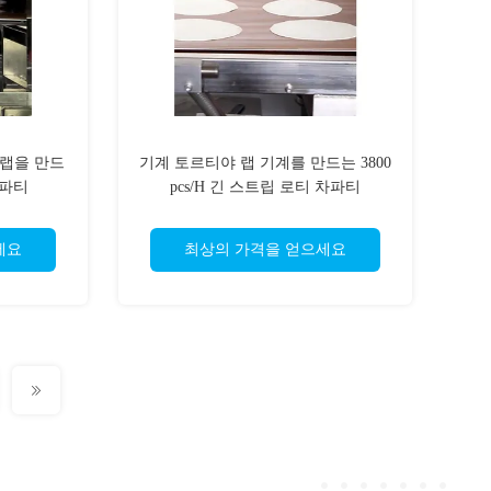
랩을 만드
기계 토르티야 랩 기계를 만드는 3800
차파티
pcs/H 긴 스트립 로티 차파티
세요
최상의 가격을 얻으세요