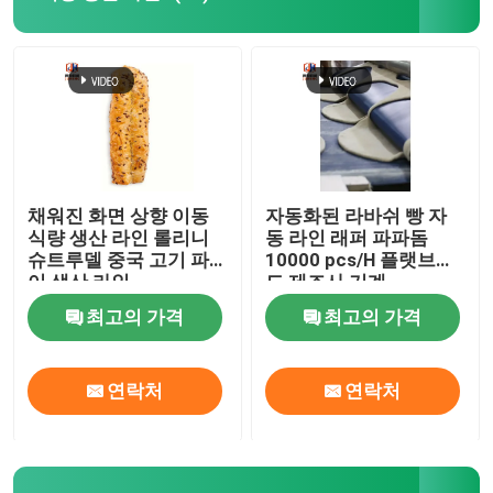
토르티야 생산 라인
원판피자 기지 생산 라인
크르와상 빵 성형기
채워진 화면 상향 이동
자동화된 라바쉬 빵 자
식량 생산 라인 롤리니
동 라인 래퍼 파파돔
슈트루델 중국 고기 파
10000 pcs/H 플랫브레
퍼프 페이스트리 생산 라인
이 생산 라인
드 제조사 기계
최고의 가격
최고의 가격
라흐하 파라타 성형기
연락처
연락처
로띠 차나이 성형기
로티 차파티 성형기