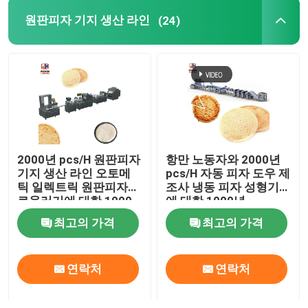
원판피자 기지 생산 라인
(24)
2000년 pcs/H 원판피자
항만 노동자와 2000년
기지 생산 라인 오토메
pcs/H 자동 피자 도우 제
틱 일렉트릭 원판피자
조사 냉동 피자 성형기
로울러기에 대한 1000
에 대한 1000년
년
최고의 가격
최고의 가격
연락처
연락처