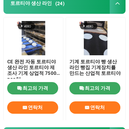
토르티야 생산 라인
(24)
소형 토르티야 기계
라바쉬 제빵기
도넛 성형기
CE 완전 자동 토르티야
기계 토르티야 빵 생산
생산 라인 토르티야 제
라인 빵집 기계장치를
중국 햄버거 생산 라인
조사 기계 상업적 7500
만드는 산업적 토르티야
pcs/H
중국 고기 파이 생산 라인
최고의 가격
최고의 가격
연락처
연락처