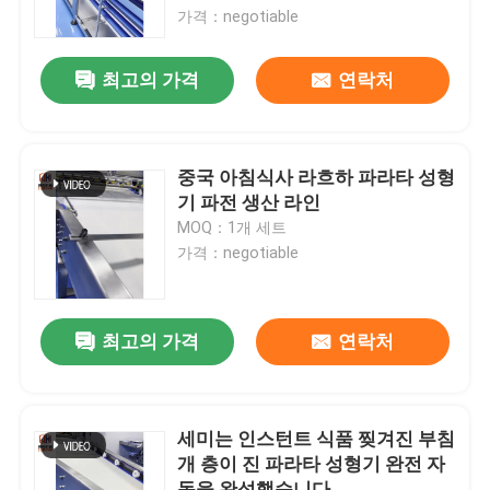
가격：negotiable
공장 여행
최고의 가격
연락처
품질 관리
중국 아침식사 라흐하 파라타 성형
연락주세요
기 파전 생산 라인
MOQ：1개 세트
가격：negotiable
뉴스
경우
최고의 가격
연락처
인용문을 요구하세요
세미는 인스턴트 식품 찢겨진 부침
개 층이 진 파라타 성형기 완전 자
식량 생산 라인
동을 완성했습니다