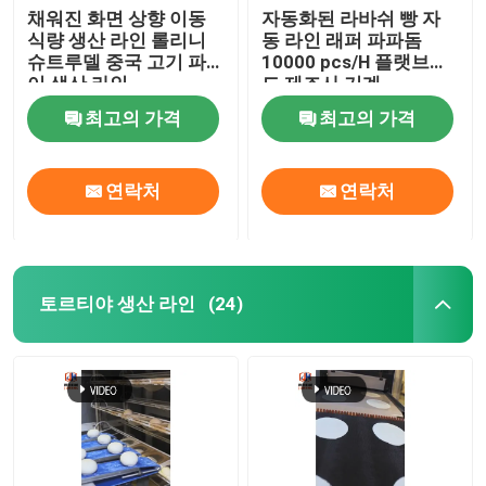
채워진 화면 상향 이동
자동화된 라바쉬 빵 자
식량 생산 라인 롤리니
동 라인 래퍼 파파돔
슈트루델 중국 고기 파
10000 pcs/H 플랫브레
이 생산 라인
드 제조사 기계
최고의 가격
최고의 가격
연락처
연락처
토르티야 생산 라인
(24)