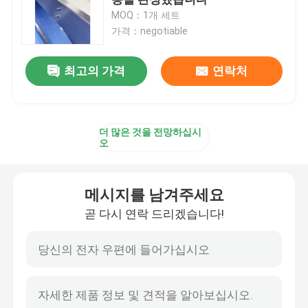
MOQ：1개 세트
가격：negotiable
토르티야 생산 라인
최고의 가격
연락처
원판피자 기지 생산 라인
크르와상 빵 성형기
더 많은 것을 전망하십시
오
퍼프 페이스트리 생산 라인
메시지를 남겨주세요
라흐하 파라타 성형기
곧 다시 연락 드리겠습니다!
로띠 차나이 성형기
로티 차파티 성형기