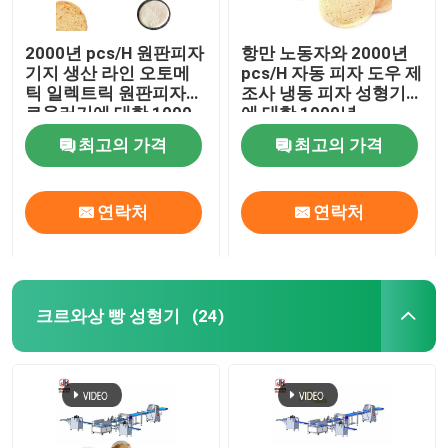
2000년 pcs/H 원판피자
항만 노동자와 2000년
기지 생산 라인 오토메
pcs/H 자동 피자 도우 제
틱 일렉트릭 원판피자
조사 냉동 피자 성형기
로울러기에 대한 1000
에 대한 1000년
년
최고의 가격
최고의 가격
연락처
연락처
크르와상 빵 성형기
(24)